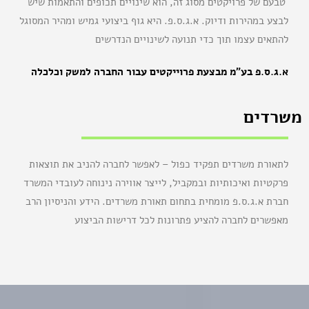
טבעם של פרויקטים מסוג זה, הוא שינויים תכופים והתאמות שיש
לבצע במהירות ודיוק. א.ג.ס.פ. היא גוף ביצועי גמיש ומהיר המסוגל
להתאים עצמו תוך כדי תנועה לשינויים הנדרשים
א.ג.ס.פ בע"מ מבצעת פרוייקטים עבור החברה למשק וכלכלה
משרדים
לתאורת משרדים תפקיד כפול – לאפשר לחברה להניב את תוצאות
פרקטיות ואיכותיות ובמקביל, לייצר אווירה נינוחה לעובדי המשרד
חברת א.ג.ס.פ מומחית בתחום תאורת משרדים. הידע והניסיון הרב
מאפשרים לחברה להציע פתרונות לכל דרישות הביצוע