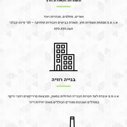
תשתיות ותאורת חוץ
גשרים, מחלפים, מנהרות ועוד
א.ג.ס.פ מפתחת תשתיות חוץ, תאורת כבישים ועבודות תחזוקה – לפי סיווג קבלני
270,250,240
בנייה רוויה
א.ג.ס.פ עובדת לצד חברות הבנייה הגדולות במשק, ומבצעת פרוייקטים רחבי היקף
במגדלים ושכונות מגורים הכוללים מאות יחידות דיור