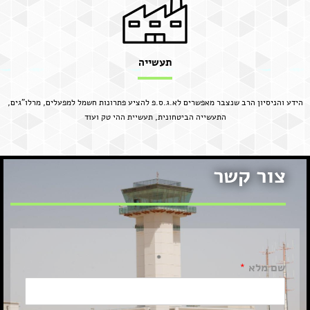
תעשייה
הידע והניסיון הרב שנצבר מאפשרים לא.ג.ס.פ להציע פתרונות חשמל למפעלים, מרלו"גים,
התעשייה הביטחונית, תעשיית ההי טק ועוד
צור קשר
שם מלא
*