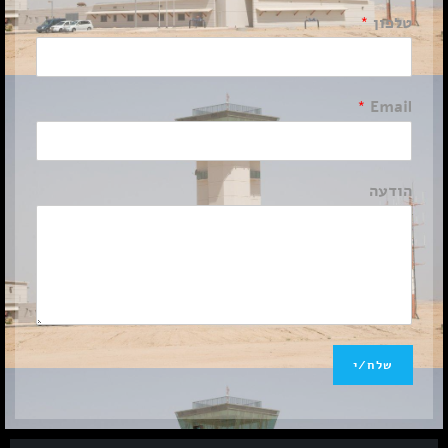
טלפון
*
*
Email
הודעה
שלח/י