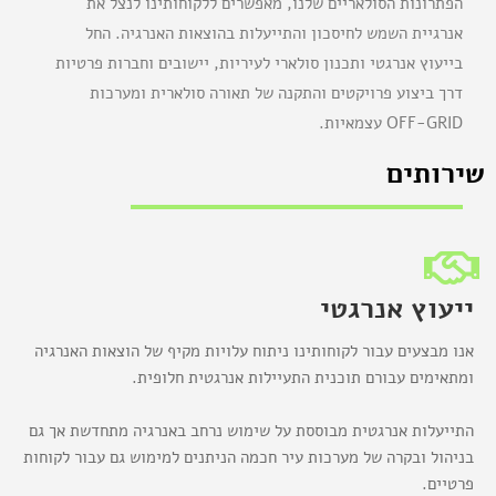
הפתרונות הסולאריים שלנו, מאפשרים ללקוחותינו לנצל את
אנרגיית השמש לחיסכון והתייעלות בהוצאות האנרגיה. החל
בייעוץ אנרגטי ותכנון סולארי לעיריות, יישובים וחברות פרטיות
דרך ביצוע פרויקטים והתקנה של תאורה סולארית ומערכות
OFF-GRID עצמאיות.
שירותים
ייעוץ אנרגטי
אנו מבצעים עבור לקוחותינו ניתוח עלויות מקיף של הוצאות האנרגיה
ומתאימים עבורם תוכנית התעיילות אנרגטית חלופית.
התייעלות אנרגטית מבוססת על שימוש נרחב באנרגיה מתחדשת אך גם
בניהול ובקרה של מערכות עיר חכמה הניתנים למימוש גם עבור לקוחות
פרטיים.