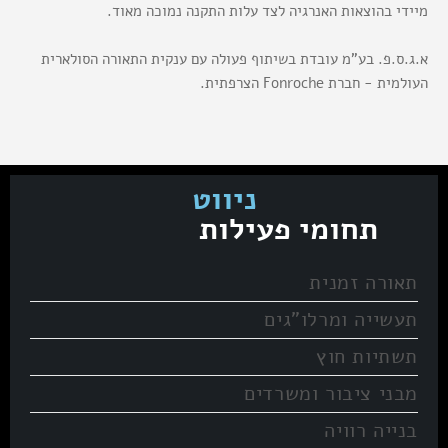
מיידי בהוצאות האנרגיה לצד עלות התקנה נמוכה מאוד.
א.ג.ס.פ. בע"מ עובדת בשיתוף פעולה עם ענקית התאורה הסולארית
העולמית - חברת Fonroche הצרפתית.
ניווט
תחומי פעילות
תאורה זמנית
תעשייה ומרלו”גים
תשתיות חוץ
מבני ציבור ומשרדים
בנייה רוויה