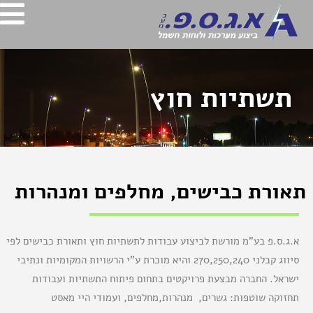
תשתיות חוץ
תאורת כבישים, מחלפים ומנהרות
א.ג.ס.פ בע"מ מורשת לביצוע עבודות לתשתיות חוץ ותאורת כבישים לפי
סיווג קבלני 270,250,240 והיא מוכרת ע"י הרשויות המקומיות ונתיבי
ישראל. החברה מבצעת פרויקטים בתחום פיתוח התשתיות ועבודות
תחזוקה שוטפות: גשרים, מנהרות,מחלפים, ועמודי היי מאסט