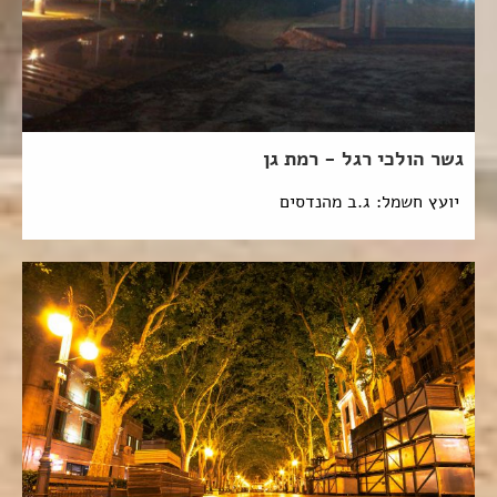
גשר הולכי רגל - רמת גן
יועץ חשמל: ג.ב מהנדסים